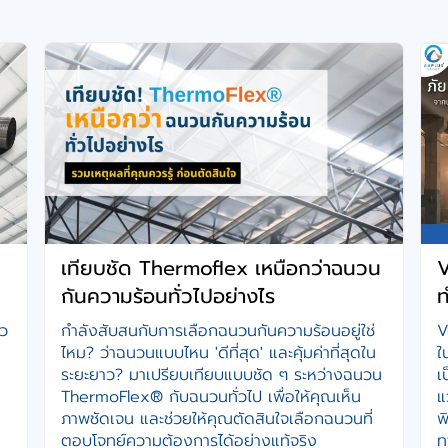
เทียบชัด Thermoflex เหนือกว่าฉนวน
V
กันความร้อนทั่วไปอย่างไร
ท
ัว
กำลังสับสนกับการเลือกฉนวนกันความร้อนอยู่ใช่
V
ไหม? ว่าฉนวนแบบไหน 'ดีที่สุด' และคุ้มค่าที่สุดใน
ใ
ระยะยาว? มาเปรียบเทียบแบบชัด ๆ ระหว่างฉนวน
เ
ThermoFlex® กับฉนวนทั่วไป เพื่อให้คุณเห็น
แ
ภาพชัดเจน และช่วยให้คุณตัดสินใจเลือกฉนวนที่
พ
ตอบโจทย์ความต้องการได้อย่างแท้จริง
ท