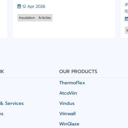
ส
12 Apr 2026
อ
Insulation
Articles
NK
OUR PRODUCTS
ThermoFlex
AtcoViin
& Services
Vindus
es
Viinwall
WinGlaze